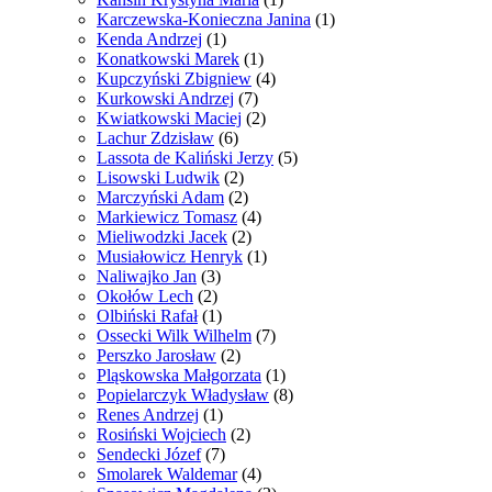
Karczewska-Konieczna Janina
(1)
Kenda Andrzej
(1)
Konatkowski Marek
(1)
Kupczyński Zbigniew
(4)
Kurkowski Andrzej
(7)
Kwiatkowski Maciej
(2)
Lachur Zdzisław
(6)
Lassota de Kaliński Jerzy
(5)
Lisowski Ludwik
(2)
Marczyński Adam
(2)
Markiewicz Tomasz
(4)
Mieliwodzki Jacek
(2)
Musiałowicz Henryk
(1)
Naliwajko Jan
(3)
Okołów Lech
(2)
Olbiński Rafał
(1)
Ossecki Wilk Wilhelm
(7)
Perszko Jarosław
(2)
Pląskowska Małgorzata
(1)
Popielarczyk Władysław
(8)
Renes Andrzej
(1)
Rosiński Wojciech
(2)
Sendecki Józef
(7)
Smolarek Waldemar
(4)