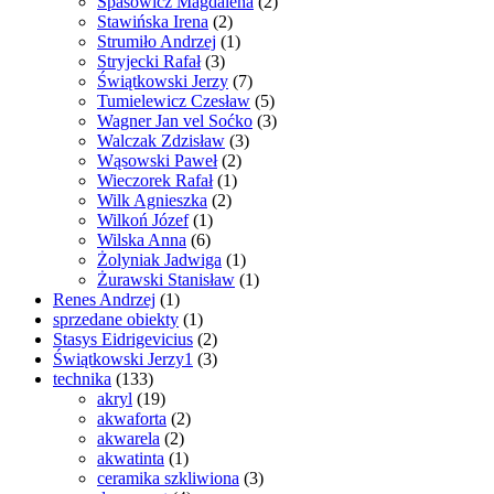
Spasowicz Magdalena
(2)
Stawińska Irena
(2)
Strumiło Andrzej
(1)
Stryjecki Rafał
(3)
Świątkowski Jerzy
(7)
Tumielewicz Czesław
(5)
Wagner Jan vel Soćko
(3)
Walczak Zdzisław
(3)
Wąsowski Paweł
(2)
Wieczorek Rafał
(1)
Wilk Agnieszka
(2)
Wilkoń Józef
(1)
Wilska Anna
(6)
Żolyniak Jadwiga
(1)
Żurawski Stanisław
(1)
Renes Andrzej
(1)
sprzedane obiekty
(1)
Stasys Eidrigevicius
(2)
Świątkowski Jerzy1
(3)
technika
(133)
akryl
(19)
akwaforta
(2)
akwarela
(2)
akwatinta
(1)
ceramika szkliwiona
(3)