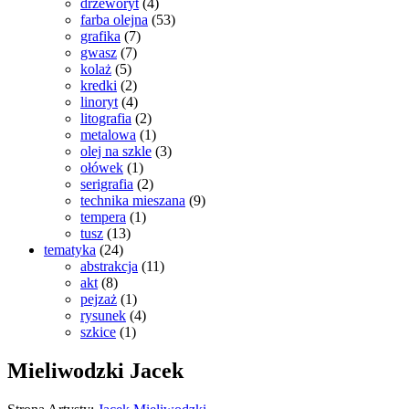
drzeworyt
(4)
farba olejna
(53)
grafika
(7)
gwasz
(7)
kolaż
(5)
kredki
(2)
linoryt
(4)
litografia
(2)
metalowa
(1)
olej na szkle
(3)
ołówek
(1)
serigrafia
(2)
technika mieszana
(9)
tempera
(1)
tusz
(13)
tematyka
(24)
abstrakcja
(11)
akt
(8)
pejzaż
(1)
rysunek
(4)
szkice
(1)
Mieliwodzki Jacek