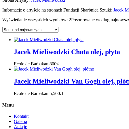
Strona Artysty:
Jacek Mieliwodzki
Informacje o artyście na stronach Fundacji Skarbnica Sztuki:
Jacek M
Wyświetlanie wszystkich wyników: 2
Posortowane według najnowsz
Jacek Mieliwodzki Chata olej, płyta
Ecole de Barbakan
800
zł
Jacek Mieliwodzki Van Gogh olej, płó
Ecole de Barbakan
5,500
zł
Menu
Kontakt
Galeria
Aukcje