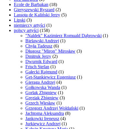
Ecole de Barbakan
(18)
Gieryszewski Ryszard
(2)
Lassota de Kaliński Jerzy
(5)
Lipski
(3)
niemieccy artyści
(1)
polscy artyści
(158)
"Naldek" Kazimierz Romuald Dąbrowski
(1)
Bielawski Andrzej
(1)
Chyła Tadeusz
(6)
Długosz "Miron" Mirosław
(3)
Dmitruk Jerzy
(2)
Dwurnik Edward
(1)
Frisch Stefan
(1)
Gałecki Rajmund
(1)
Get-Stankiewicz Eugeniusz
(1)
Gieraga Andrzej
(4)
Gołkowska Wanda
(1)
Gorlak Zbigniew
(1)
Gręziak Zbigniew
(3)
Grzech Wiesław
(1)
Grzegorz Andrzej Woldański
(1)
Jachtoma Aleksandra
(8)
Jankowki Ireneusz
(4)
Jurkiewicz Andrzej
(1)
Kahsin Krystyna Maria
(1)