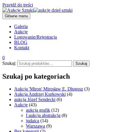
Przejdź do treści
Główne menu
Galeria
Aukcje
Logowanie/Rejestracja
BLOG
Kontakt
0
Szukaj:
Szukaj
Szukaj po kategoriach
Aukcja 'Miron' Mirosław E. Długosz
(3)
Aukcja Andrzej Kurkowski
(4)
aukcja Józef Sendecki
(6)
Aukcje
(43)
aukcja grafik
(12)
I aukcja abstrakcja
(8)
judaica
(14)
Warszawa
(9)
Bez kategorii
(2)