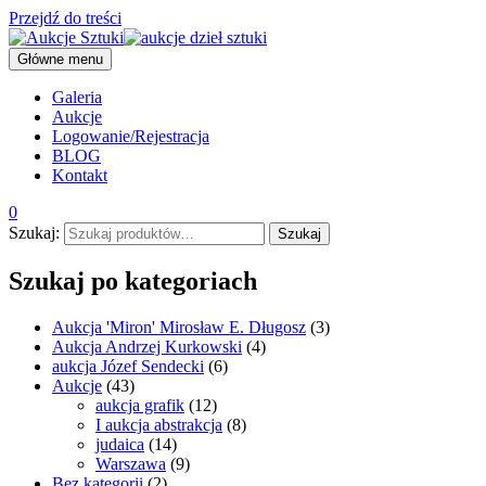
Przejdź do treści
Główne menu
Galeria
Aukcje
Logowanie/Rejestracja
BLOG
Kontakt
0
Szukaj:
Szukaj
Szukaj po kategoriach
Aukcja 'Miron' Mirosław E. Długosz
(3)
Aukcja Andrzej Kurkowski
(4)
aukcja Józef Sendecki
(6)
Aukcje
(43)
aukcja grafik
(12)
I aukcja abstrakcja
(8)
judaica
(14)
Warszawa
(9)
Bez kategorii
(2)