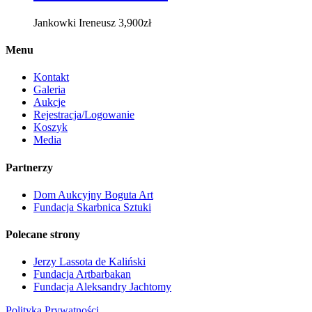
Jankowki Ireneusz
3,900
zł
Menu
Kontakt
Galeria
Aukcje
Rejestracja/Logowanie
Koszyk
Media
Partnerzy
Dom Aukcyjny Boguta Art
Fundacja Skarbnica Sztuki
Polecane strony
Jerzy Lassota de Kaliński
Fundacja Artbarbakan
Fundacja Aleksandry Jachtomy
Polityka Prywatności