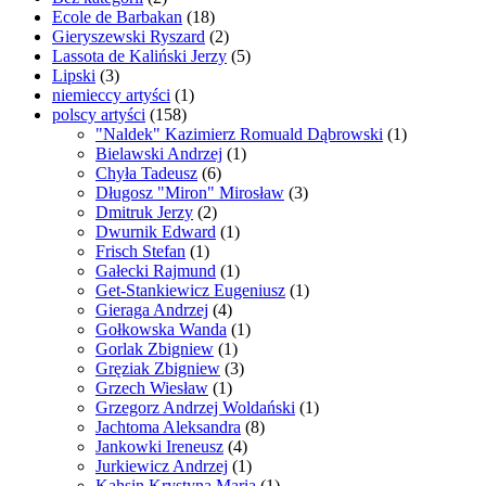
Ecole de Barbakan
(18)
Gieryszewski Ryszard
(2)
Lassota de Kaliński Jerzy
(5)
Lipski
(3)
niemieccy artyści
(1)
polscy artyści
(158)
"Naldek" Kazimierz Romuald Dąbrowski
(1)
Bielawski Andrzej
(1)
Chyła Tadeusz
(6)
Długosz "Miron" Mirosław
(3)
Dmitruk Jerzy
(2)
Dwurnik Edward
(1)
Frisch Stefan
(1)
Gałecki Rajmund
(1)
Get-Stankiewicz Eugeniusz
(1)
Gieraga Andrzej
(4)
Gołkowska Wanda
(1)
Gorlak Zbigniew
(1)
Gręziak Zbigniew
(3)
Grzech Wiesław
(1)
Grzegorz Andrzej Woldański
(1)
Jachtoma Aleksandra
(8)
Jankowki Ireneusz
(4)
Jurkiewicz Andrzej
(1)
Kahsin Krystyna Maria
(1)