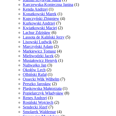
Karczewska-Konieczna Janina
(1)
Kenda Andrzej
(1)
Konatkowski Marek
(1)
Kupczyński Zbigniew
(4)
Kurkowski Andrzej
(7)
Kwiatkowski Maciej
(2)
Lachur Zdzisław
(6)
Lassota de Kaliński Jerzy
(5)
Lisowski Ludwik
(2)
Marczyński Adam
(2)
Markiewicz Tomasz
(4)
Mieliwodzki Jacek
(2)
Musiałowicz Henryk
(1)
Naliwajko Jan
(3)
Okołów Lech
(2)
Olbiński Rafał
(1)
Ossecki Wilk Wilhelm
(7)
Perszko Jarosław
(2)
Pląskowska Małgorzata
(1)
Popielarczyk Władysław
(8)
Renes Andrzej
(1)
Rosiński Wojciech
(2)
Sendecki Józef
(7)
Smolarek Waldemar
(4)