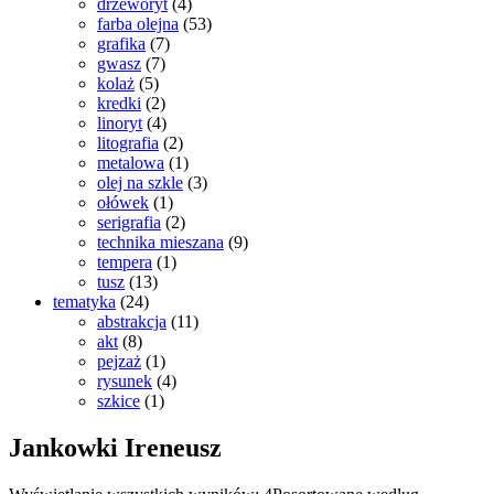
drzeworyt
(4)
farba olejna
(53)
grafika
(7)
gwasz
(7)
kolaż
(5)
kredki
(2)
linoryt
(4)
litografia
(2)
metalowa
(1)
olej na szkle
(3)
ołówek
(1)
serigrafia
(2)
technika mieszana
(9)
tempera
(1)
tusz
(13)
tematyka
(24)
abstrakcja
(11)
akt
(8)
pejzaż
(1)
rysunek
(4)
szkice
(1)
Jankowki Ireneusz