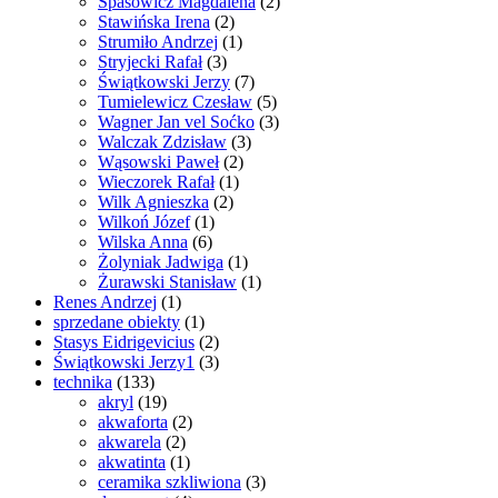
Spasowicz Magdalena
(2)
Stawińska Irena
(2)
Strumiło Andrzej
(1)
Stryjecki Rafał
(3)
Świątkowski Jerzy
(7)
Tumielewicz Czesław
(5)
Wagner Jan vel Soćko
(3)
Walczak Zdzisław
(3)
Wąsowski Paweł
(2)
Wieczorek Rafał
(1)
Wilk Agnieszka
(2)
Wilkoń Józef
(1)
Wilska Anna
(6)
Żolyniak Jadwiga
(1)
Żurawski Stanisław
(1)
Renes Andrzej
(1)
sprzedane obiekty
(1)
Stasys Eidrigevicius
(2)
Świątkowski Jerzy1
(3)
technika
(133)
akryl
(19)
akwaforta
(2)
akwarela
(2)
akwatinta
(1)
ceramika szkliwiona
(3)