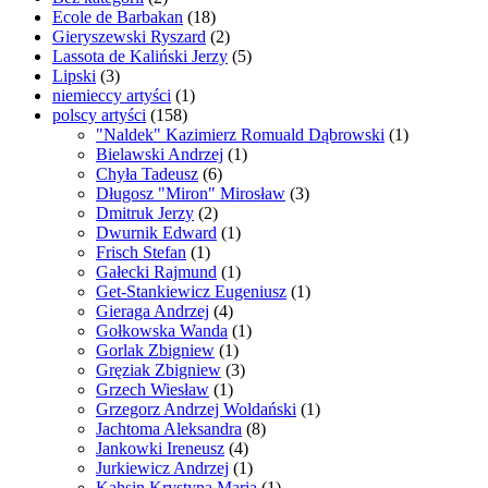
Ecole de Barbakan
(18)
Gieryszewski Ryszard
(2)
Lassota de Kaliński Jerzy
(5)
Lipski
(3)
niemieccy artyści
(1)
polscy artyści
(158)
"Naldek" Kazimierz Romuald Dąbrowski
(1)
Bielawski Andrzej
(1)
Chyła Tadeusz
(6)
Długosz "Miron" Mirosław
(3)
Dmitruk Jerzy
(2)
Dwurnik Edward
(1)
Frisch Stefan
(1)
Gałecki Rajmund
(1)
Get-Stankiewicz Eugeniusz
(1)
Gieraga Andrzej
(4)
Gołkowska Wanda
(1)
Gorlak Zbigniew
(1)
Gręziak Zbigniew
(3)
Grzech Wiesław
(1)
Grzegorz Andrzej Woldański
(1)
Jachtoma Aleksandra
(8)
Jankowki Ireneusz
(4)
Jurkiewicz Andrzej
(1)
Kahsin Krystyna Maria
(1)