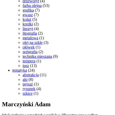
drzeworyt
(4)
farba olejna
(53)
grafika
(7)
gwasz
(7)
kolaż
(5)
kredki
(2)
linoryt
(4)
litografia
(2)
metalowa
(1)
olej na szkle
(3)
ołówek
(1)
serigrafia
(2)
technika mieszana
(9)
tempera
(1)
tusz
(13)
tematyka
(24)
abstrakcja
(11)
akt
(8)
pejzaż
(1)
rysunek
(4)
szkice
(1)
Marczyński Adam