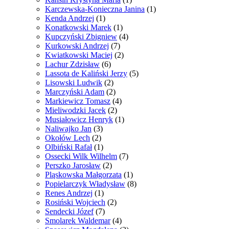
Karczewska-Konieczna Janina
(1)
Kenda Andrzej
(1)
Konatkowski Marek
(1)
Kupczyński Zbigniew
(4)
Kurkowski Andrzej
(7)
Kwiatkowski Maciej
(2)
Lachur Zdzisław
(6)
Lassota de Kaliński Jerzy
(5)
Lisowski Ludwik
(2)
Marczyński Adam
(2)
Markiewicz Tomasz
(4)
Mieliwodzki Jacek
(2)
Musiałowicz Henryk
(1)
Naliwajko Jan
(3)
Okołów Lech
(2)
Olbiński Rafał
(1)
Ossecki Wilk Wilhelm
(7)
Perszko Jarosław
(2)
Pląskowska Małgorzata
(1)
Popielarczyk Władysław
(8)
Renes Andrzej
(1)
Rosiński Wojciech
(2)
Sendecki Józef
(7)
Smolarek Waldemar
(4)