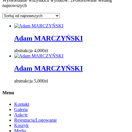
Wyświetlanie wszystkich wyników: 2
Posortowane według
najnowszych
Adam MARCZYŃSKI
abstrakcja
4,000
zł
Adam MARCZYŃSKI
abstrakcja
5,000
zł
Menu
Kontakt
Galeria
Aukcje
Rejestracja/Logowanie
Koszyk
Media