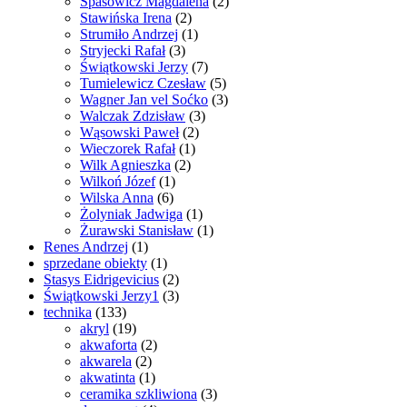
Spasowicz Magdalena
(2)
Stawińska Irena
(2)
Strumiło Andrzej
(1)
Stryjecki Rafał
(3)
Świątkowski Jerzy
(7)
Tumielewicz Czesław
(5)
Wagner Jan vel Soćko
(3)
Walczak Zdzisław
(3)
Wąsowski Paweł
(2)
Wieczorek Rafał
(1)
Wilk Agnieszka
(2)
Wilkoń Józef
(1)
Wilska Anna
(6)
Żolyniak Jadwiga
(1)
Żurawski Stanisław
(1)
Renes Andrzej
(1)
sprzedane obiekty
(1)
Stasys Eidrigevicius
(2)
Świątkowski Jerzy1
(3)
technika
(133)
akryl
(19)
akwaforta
(2)
akwarela
(2)
akwatinta
(1)
ceramika szkliwiona
(3)