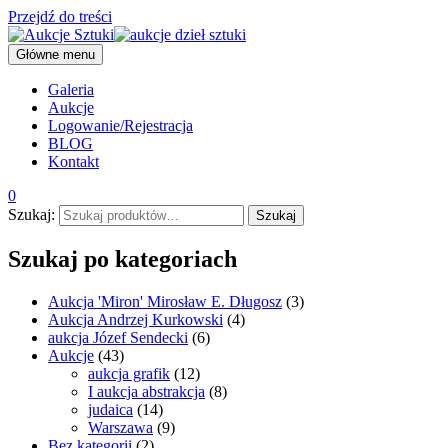
Przejdź do treści
Główne menu
Galeria
Aukcje
Logowanie/Rejestracja
BLOG
Kontakt
0
Szukaj:
Szukaj
Szukaj po kategoriach
Aukcja 'Miron' Mirosław E. Długosz
(3)
Aukcja Andrzej Kurkowski
(4)
aukcja Józef Sendecki
(6)
Aukcje
(43)
aukcja grafik
(12)
I aukcja abstrakcja
(8)
judaica
(14)
Warszawa
(9)
Bez kategorii
(2)