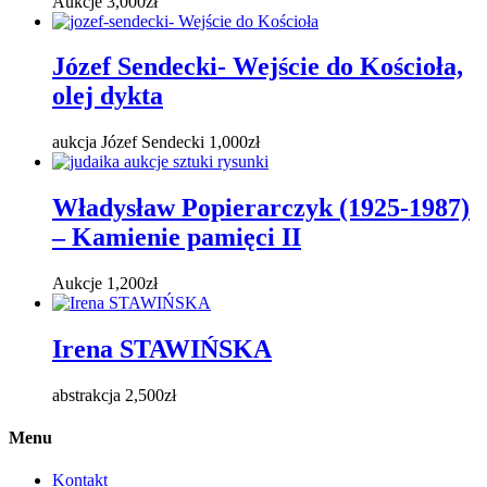
Aukcje
3,000
zł
Józef Sendecki- Wejście do Kościoła,
olej dykta
aukcja Józef Sendecki
1,000
zł
Władysław Popierarczyk (1925-1987)
– Kamienie pamięci II
Aukcje
1,200
zł
Irena STAWIŃSKA
abstrakcja
2,500
zł
Menu
Kontakt