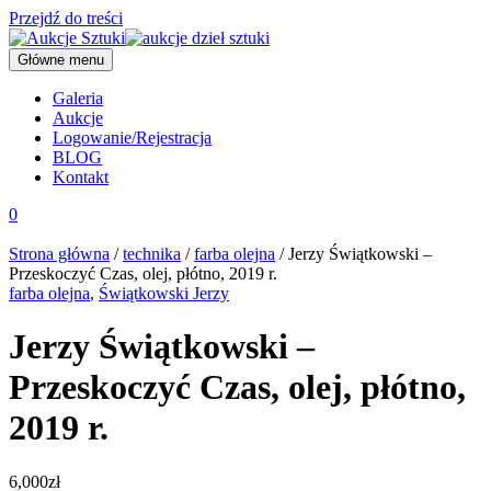
Przejdź do treści
Główne menu
Galeria
Aukcje
Logowanie/Rejestracja
BLOG
Kontakt
0
Strona główna
/
technika
/
farba olejna
/ Jerzy Świątkowski –
Przeskoczyć Czas, olej, płótno, 2019 r.
farba olejna
,
Świątkowski Jerzy
Jerzy Świątkowski –
Przeskoczyć Czas, olej, płótno,
2019 r.
6,000
zł