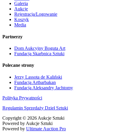
Galeria
Aukcje
Rejestracja/Logowanie
Koszyk
Media
Partnerzy
Dom Aukcyjny Boguta Art
Fundacja Skarbnica Sztuki
Polecane strony
Jerzy Lassota de Kaliński
Fundacja Artbarbakan
Fundacja Aleksandry Jachtomy
Polityka Prywatności
Regulamin Sprzedaży Dzieł Sztuki
Copyright © 2026 Aukcje Sztuki
Powered by Aukcje Sztuki
Powered by
Ultimate Auction Pro