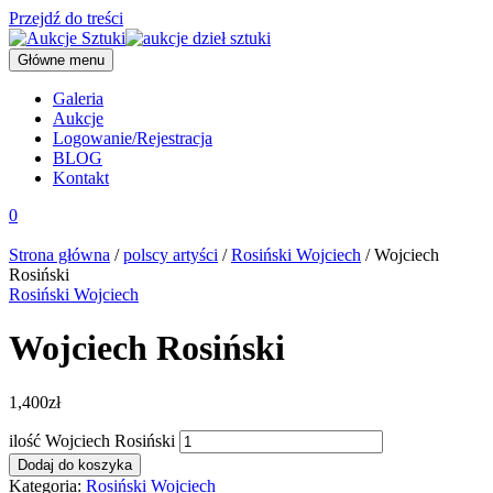
Przejdź do treści
Główne menu
Galeria
Aukcje
Logowanie/Rejestracja
BLOG
Kontakt
0
Strona główna
/
polscy artyści
/
Rosiński Wojciech
/ Wojciech
Rosiński
Rosiński Wojciech
Wojciech Rosiński
1,400
zł
ilość Wojciech Rosiński
Dodaj do koszyka
Kategoria:
Rosiński Wojciech