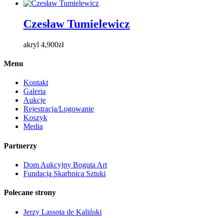
Czesław Tumielewicz
akryl
4,900
zł
Menu
Kontakt
Galeria
Aukcje
Rejestracja/Logowanie
Koszyk
Media
Partnerzy
Dom Aukcyjny Boguta Art
Fundacja Skarbnica Sztuki
Polecane strony
Jerzy Lassota de Kaliński