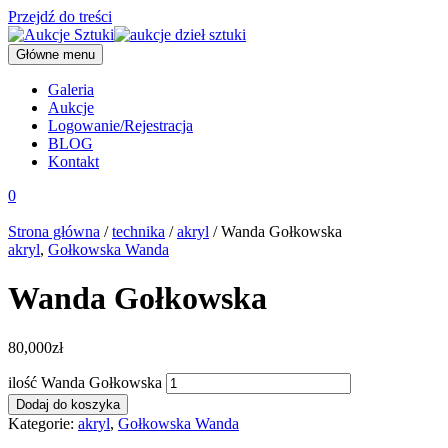
Przejdź do treści
Główne menu
Galeria
Aukcje
Logowanie/Rejestracja
BLOG
Kontakt
0
Strona główna
/
technika
/
akryl
/ Wanda Gołkowska
akryl
,
Gołkowska Wanda
Wanda Gołkowska
80,000
zł
ilość Wanda Gołkowska
Dodaj do koszyka
Kategorie:
akryl
,
Gołkowska Wanda