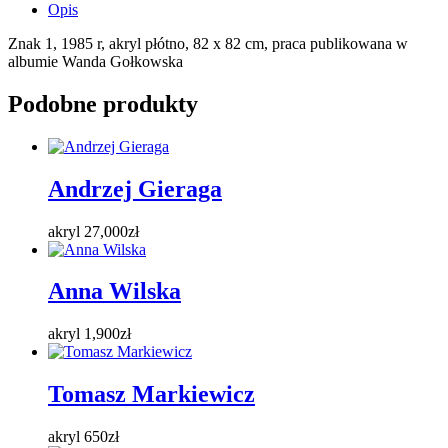
Opis
Znak 1, 1985 r, akryl płótno, 82 x 82 cm, praca publikowana w
albumie Wanda Gołkowska
Podobne produkty
Andrzej Gieraga
akryl
27,000
zł
Anna Wilska
akryl
1,900
zł
Tomasz Markiewicz
akryl
650
zł