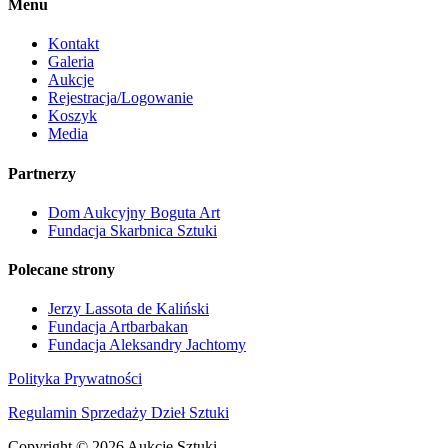
Menu
Kontakt
Galeria
Aukcje
Rejestracja/Logowanie
Koszyk
Media
Partnerzy
Dom Aukcyjny Boguta Art
Fundacja Skarbnica Sztuki
Polecane strony
Jerzy Lassota de Kaliński
Fundacja Artbarbakan
Fundacja Aleksandry Jachtomy
Polityka Prywatności
Regulamin Sprzedaży Dzieł Sztuki
Copyright © 2026 Aukcje Sztuki