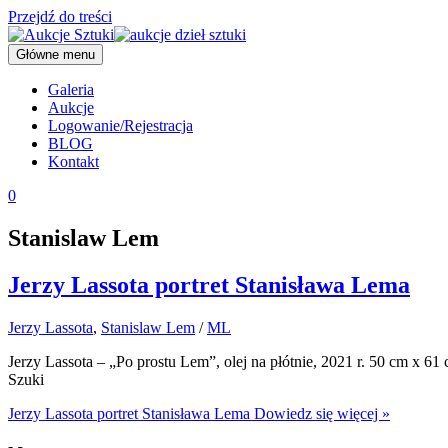
Przejdź do treści
Główne menu
Galeria
Aukcje
Logowanie/Rejestracja
BLOG
Kontakt
0
Stanislaw Lem
Jerzy Lassota portret Stanisława Lema
Jerzy Lassota
,
Stanislaw Lem
/
ML
Jerzy Lassota – „Po prostu Lem”, olej na płótnie, 2021 r. 50 cm x 
Szuki
Jerzy Lassota portret Stanisława Lema
Dowiedz się więcej »