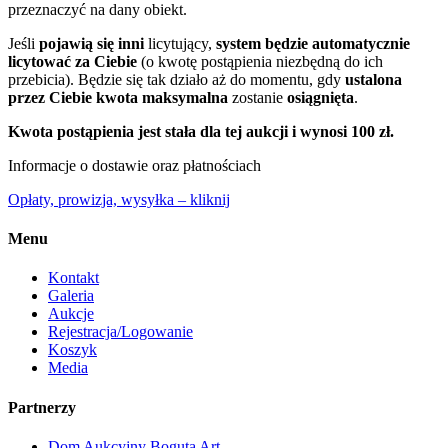
przeznaczyć na dany obiekt.
Jeśli
pojawią się inni
licytujący,
system będzie automatycznie
licytować za Ciebie
(o kwotę postąpienia niezbędną do ich
przebicia). Będzie się tak działo aż do momentu, gdy
ustalona
przez Ciebie kwota maksymalna
zostanie
osiągnięta
.
Kwota postąpienia jest stała dla tej aukcji i wynosi 100 zł.
Informacje o dostawie oraz płatnościach
Opłaty, prowizja, wysyłka – kliknij
Menu
Kontakt
Galeria
Aukcje
Rejestracja/Logowanie
Koszyk
Media
Partnerzy
Dom Aukcyjny Boguta Art