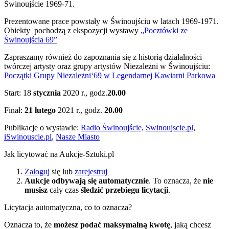
Świnoujście 1969-71.
Prezentowane prace powstały w Świnoujściu w latach 1969-1971.
Obiekty pochodzą z ekspozycji wystawy
„Pocztówki ze
Świnoujścia 69”
Zapraszamy również do zapoznania się z historią działalności
twórczej artysty oraz grupy artystów Niezależni w Świnoujściu:
Początki Grupy Niezależni‘69 w Legendarnej Kawiarni Parkowa
Start: 18
stycznia
2020 r., godz.
20.00
Finał:
21 lutego
2021 r., godz.
20.00
Publikacje o wystawie:
Radio Świnoujście,
Swinoujscie.pl
,
iSwinouscie.pl
,
Nasze Miasto
Jak licytować na Aukcje-Sztuki.pl
Zaloguj
się lub
zarejestruj
Aukcje odbywają się automatycznie
. To oznacza, że
nie
musisz
cały czas
śledzić przebiegu licytacji
.
Licytacja automatyczna, co to oznacza?
Oznacza to, że
możesz podać maksymalną kwotę
, jaką chcesz