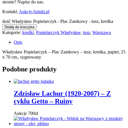
stronie? Napisz do nas.
Kontakt:
Aukcje-Sztuki.pl
ilość Władysław Popielarczyk - Plac Zamkowy - tusz, kredka
Dodaj do koszyka
Kategorie:
kredki
,
Popielarczyk Władysław
,
tusz
,
Warszawa
Opis
Władysław Popielarczyk – Plac Zamkowy – tusz, kredka, papier, 25
x 70 cm., sygnowany
Podobne produkty
Zdzisław Lachur (1920-2007) – Z
cyklu Getto – Ruiny
Aukcje
700
zł