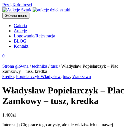
Przejdź do treści
Główne menu
Galeria
Aukcje
Logowanie/Rejestracja
BLOG
Kontakt
0
Strona główna
/
technika
/
tusz
/ Władysław Popielarczyk – Plac
Zamkowy – tusz, kredka
kredki
,
Popielarczyk Władysław
,
tusz
,
Warszawa
Władysław Popielarczyk – Plac
Zamkowy – tusz, kredka
1,400
zł
Interesują Cię prace tego artysty, ale nie widzisz ich na naszej