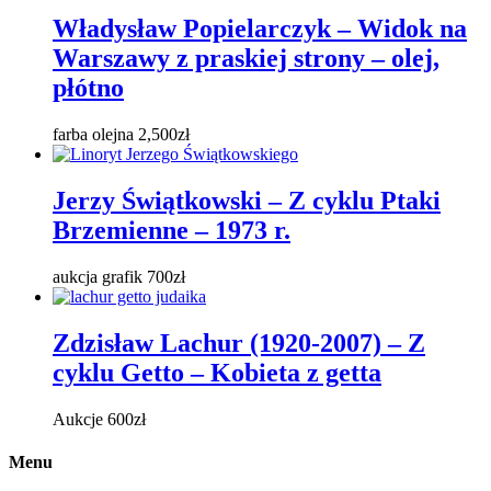
Władysław Popielarczyk – Widok na
Warszawy z praskiej strony – olej,
płótno
farba olejna
2,500
zł
Jerzy Świątkowski – Z cyklu Ptaki
Brzemienne – 1973 r.
aukcja grafik
700
zł
Zdzisław Lachur (1920-2007) – Z
cyklu Getto – Kobieta z getta
Aukcje
600
zł
Menu