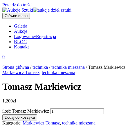
Przejdź do treści
Główne menu
Galeria
Aukcje
Logowanie/Rejestracja
BLOG
Kontakt
0
Strona główna
/
technika
/
technika mieszana
/ Tomasz Markiewicz
Markiewicz Tomasz
,
technika mieszana
Tomasz Markiewicz
1,200
zł
ilość Tomasz Markiewicz
Dodaj do koszyka
Kategorie:
Markiewicz Tomasz
,
technika mieszana