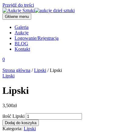
Przejdź do treści
Główne menu
Galeria
Aukcje
Logowanie/Rejestracja
BLOG
Kontakt
0
Strona główna
/
Lipski
/ Lipski
Lipski
Lipski
3,500
zł
ilość Lipski
Dodaj do koszyka
Kategoria:
Lipski